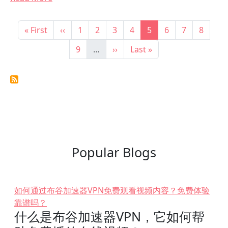
Pagination
First page
Previous page
Page
Page
Page
Page
Current page
Page
Page
Page
« First
‹‹
1
2
3
4
5
6
7
8
Page
Next page
Last page
9
…
››
Last »
Popular Blogs
如何通过布谷加速器VPN免费观看视频内容？免费体验
靠谱吗？
什么是布谷加速器VPN，它如何帮